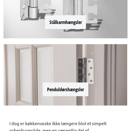
Stålkarmhængsler
Penduldørshængsler
I dag er køkkenvaske ikke længere blot et simpelt
arbejdsområde, men en væsentlig del af