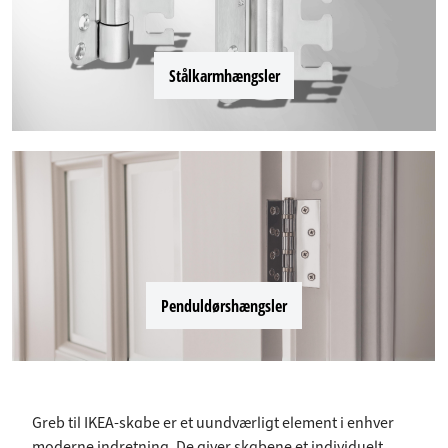
Stålkarmhængsler
Penduldørshængsler
Greb til IKEA-skabe er et uundværligt element i enhver
moderne indretning. De giver skabene et individuelt