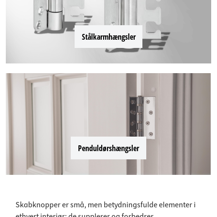
Stålkarmhængsler
Penduldørshængsler
Skabknopper er små, men betydningsfulde elementer i
ethvert interiør; de supplerer og forbedrer