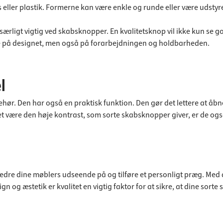
as eller plastik. Formerne kan være enkle og runde eller være uds
n særligt vigtig ved skabsknopper. En kvalitetsknop vil ikke kun se
se på designet, men også på forarbejdningen og holdbarheden.
l
hør. Den har også en praktisk funktion. Den gør det lettere at åbn
være den høje kontrast, som sorte skabsknopper giver, er de også 
re dine møblers udseende på og tilføre et personligt præg. Med de
ign og æstetik er kvalitet en vigtig faktor for at sikre, at dine so