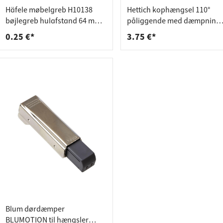
deforbindelser
aktlister
Häfele møbelgreb H10138
Hettich kophængsel 110°
rere
spande
bøjlegreb hulafstand 64 mm
påliggende med dæmpning
hvid plast
til skruemontering 9071205
0.25 €*
3.75 €*
Blum dørdæmper
BLUMOTION til hængsler