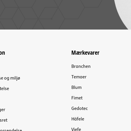
on
Mærkevarer
Branchen
Temaer
se og miljø
Blum
telse
Fimet
Gedotec
ger
Häfele
sret
Viefe
forsendelse