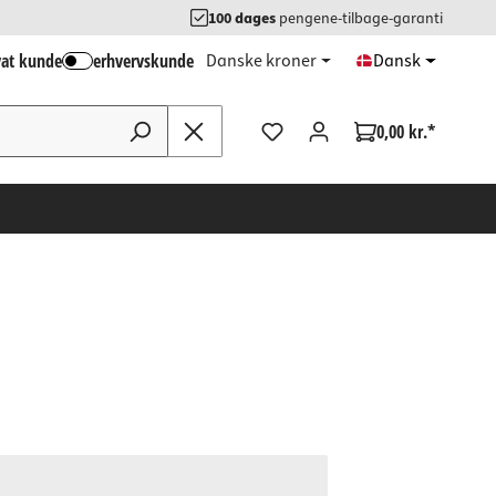
100 dages
pengene-tilbage-garanti
vat kunde
erhvervskunde
Danske kroner
Dansk
0,00 kr.*