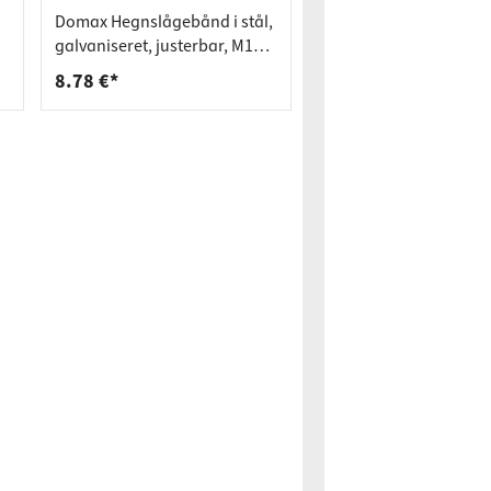
Domax Hegnslågebånd i stål,
galvaniseret, justerbar, M16 x
130 mm
8.78 €*