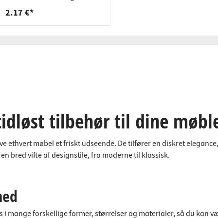
påliggende
2.17 €*
idløst tilbehør til dine møbl
ve ethvert møbel et friskt udseende. De tilfører en diskret elegan
en bred vifte af designstile, fra moderne til klassisk.
hed
s i mange forskellige former, størrelser og materialer, så du kan væ