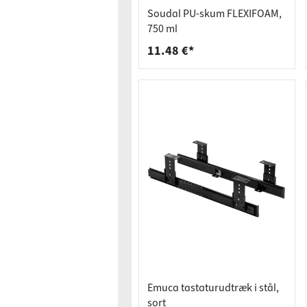
Bordpla
Stikkont
Soudal PU-skum FLEXIFOAM,
Hyldebæ
Skralde
750 ml
11.48 €*
Skuffer
Emuca tastaturudtræk i stål,
sort