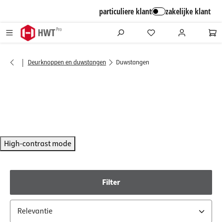
alt springen
particuliere klant
zakelijke klant
|
Deurknoppen en duwstangen
Duwstangen
High-contrast mode
Filter