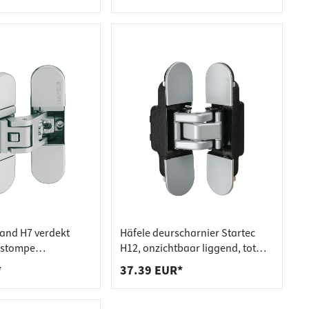
and H7 verdekt
Häfele deurscharnier Startec
 stompe
H12, onzichtbaar liggend, tot
 tot 50/70 kg
60/80 kg
*
37.39 EUR*