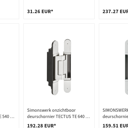
dverbinders
tactstrips
80 kg
KARAKTER K8080 van staal,
voor stompe 
draagvermogen 80 kg
agers
bakken
31.26 EUR*
237.27 EU
Simonswerk onzichtbaar
SIMONSWERK
E 540 3D
deurscharnier TECTUS TE 640 3D
deurscharnie
A8 voor deuren met bekleding
voor stompe
192.28 EUR*
159.51 EU