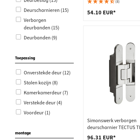
Werkbla
Stopcon
Deurbeslag (15)
voor stompe deuren tot 
(8)
Deurscharnieren (15)
Plankdr
Vuilnis
54.10 EUR*
Verborgen
Laden
deurbanden (15)
Deurbanden (9)
Toepassing
Onverstekde deur (12)
Stalen kozijn (8)
Kamerkamerdeur (7)
Verstekde deur (4)
Voordeur (1)
Simonswerk verborgen
deurscharnier TECTUS T
montage
voor stompe deuren
96.31 EUR*