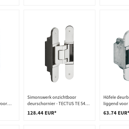
tot 8 mm
n
Simonswerk onzichtbaar
Häfele deurb
voor
deurscharnier - TECTUS TE 540
liggend voor
5 mm
3D A8 voor stompe deuren
binnendeuren
128.44 EUR*
63.74 EUR