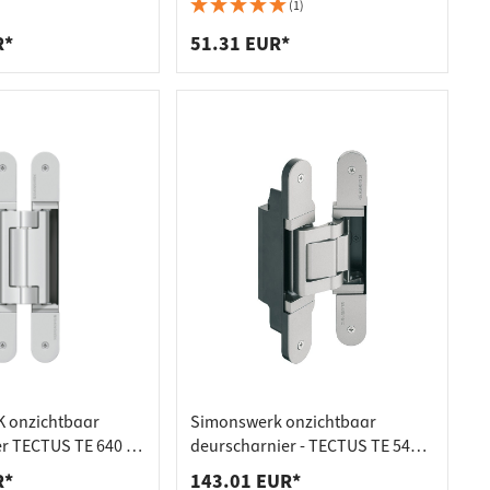
deuren tot 120 kg
stompe deuren tot 60 kg
(1)
R*
51.31 EUR*
 onzichtbaar
Simonswerk onzichtbaar
r TECTUS TE 640 3D
deurscharnier - TECTUS TE 541
 deuren
3D voor stompe deuren
R*
143.01 EUR*