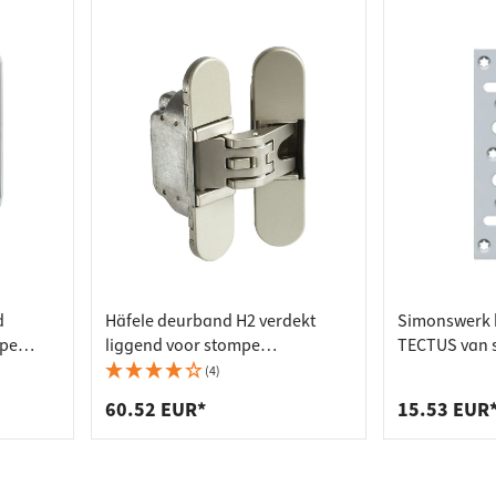
d
Häfele deurband H2 verdekt
Simonswerk 
mpe
liggend voor stompe
TECTUS van s
binnendeuren tot 45/60 kg
bekledingsko
(4)
60.52 EUR*
15.53 EUR