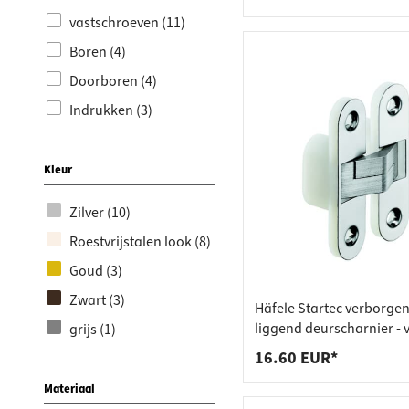
vastschroeven (11)
Boren (4)
Doorboren (4)
Indrukken (3)
Kleur
Zilver (10)
Roestvrijstalen look (8)
Goud (3)
Zwart (3)
Häfele Startec verborge
liggend deurscharnier - 
grijs (1)
stompe binnendeuren 3
16.60 EUR*
Materiaal