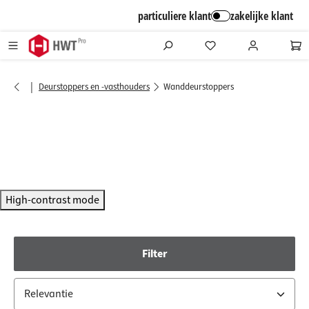
alt springen
particuliere klant
zakelijke klant
|
Deurstoppers en -vasthouders
Wanddeurstoppers
High-contrast mode
Filter