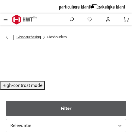
alt springen
particuliere klant
zakelijke klant
|
Glasdeurbeslag
Glashouders
High-contrast mode
Filter