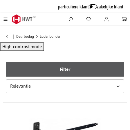
alt springen
particuliere klant
zakelijke klant
|
Deurbeslag
Ladenbanden
High-contrast mode
Filter