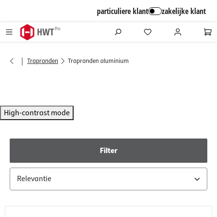
alt springen
particuliere klant
zakelijke klant
|
Trapranden
Trapranden aluminium
High-contrast mode
Filter