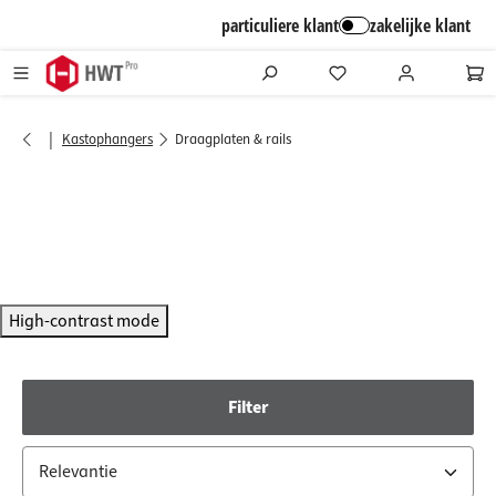
alt springen
particuliere klant
zakelijke klant
|
Kastophangers
Draagplaten & rails
High-contrast mode
Filter