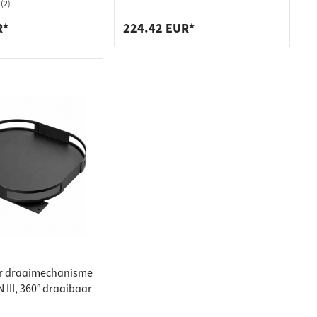
e 300 of 400 mm
VVS-X 100 kg draagvermogen
(2)
R*
224.42 EUR*
r draaimechanisme
II, 360° draaibaar