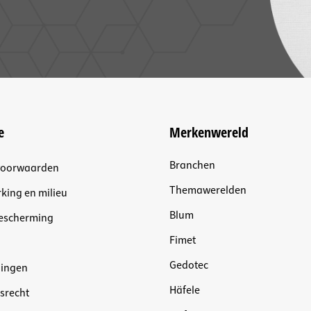
e
Merkenwereld
Branchen
voorwaarden
Themawerelden
king en milieu
Blum
escherming
Fimet
Gedotec
dingen
Häfele
srecht