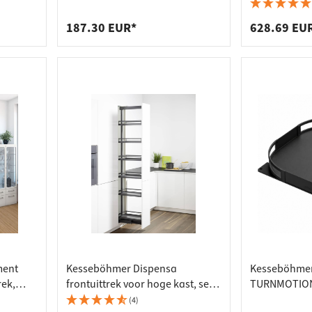
dverbinders
tactstrips
 voor
770 - 2040 mm
korpusbreedt
agers
bakken
187.30 EUR*
628.69 EU
ment
Kesseböhmer Dispensa
Kesseböhme
rek,
frontuittrek voor hoge kast, set,
TURNMOTION I
demping
voor kastbreedte 300–600 mm
(4)