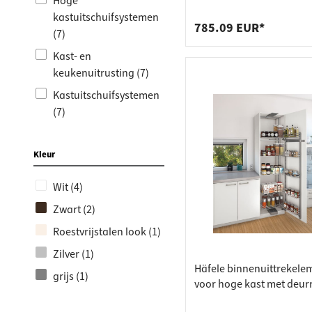
Werkbla
Stopcon
Hoge
schoenhouder kastuitrek
kastuitschuifsystemen
schoenen H3020
Plankdr
Vuilnis
785.09 EUR*
(7)
Laden
Kast- en
keukenuitrusting (7)
Kastuitschuifsystemen
(7)
Productnieuwigheden
(2)
Kleur
Wit (4)
Zwart (2)
Roestvrijstalen look (1)
Zilver (1)
Häfele binnenuittrekele
grijs (1)
voor hoge kast met deur
draad- of legbodem en 