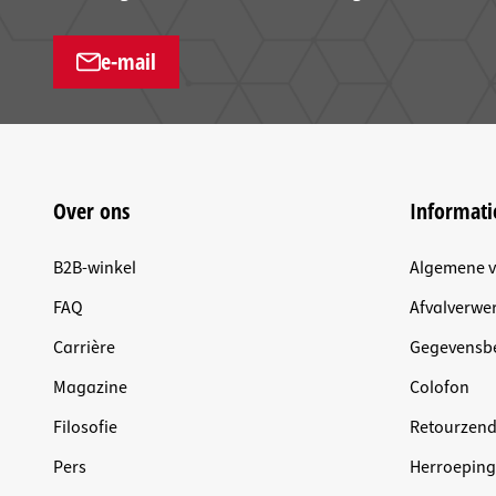
e-mail
Over ons
Informati
B2B-winkel
Algemene 
FAQ
Afvalverwer
Carrière
Gegevensb
Magazine
Colofon
Filosofie
Retourzen
Pers
Herroeping