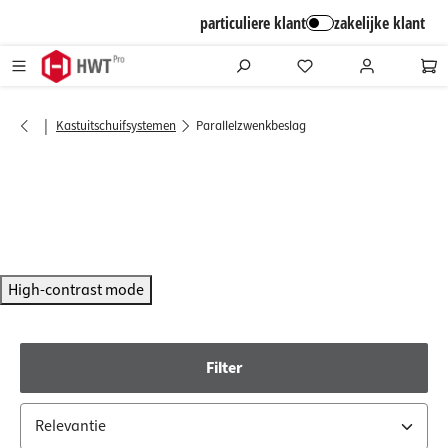
alt springen
particuliere klant
zakelijke klant
|
Kastuitschuifsystemen
Parallelzwenkbeslag
High-contrast mode
Filter