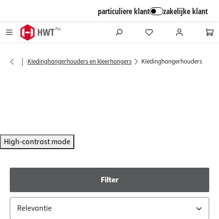
alt springen
particuliere klant
zakelijke klant
|
Kledinghangerhouders en kleerhangers
Kledinghangerhouders
High-contrast mode
Filter