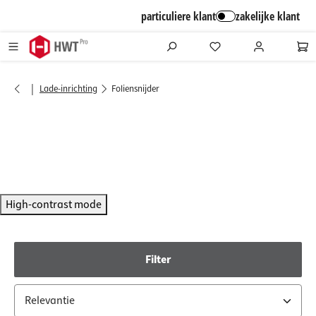
alt springen
particuliere klant
zakelijke klant
|
Lade-inrichting
Foliensnijder
High-contrast mode
Filter