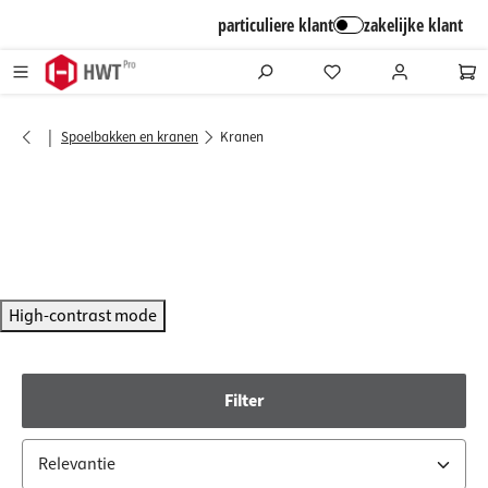
alt springen
particuliere klant
zakelijke klant
|
Spoelbakken en kranen
Kranen
High-contrast mode
Filter