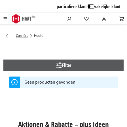
alt springen
particuliere klant
zakelijke klant
|
Carrière
Hoofd
Filter
Geen producten gevonden.
Aktionen & Rabatte – plus Ideen