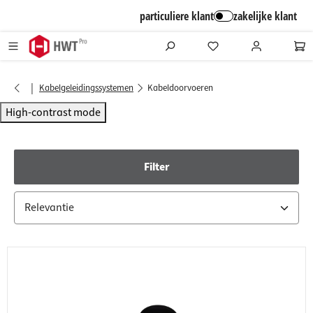
alt springen
particuliere klant
zakelijke klant
|
Kabelgeleidingssystemen
Kabeldoorvoeren
High-contrast mode
Filter