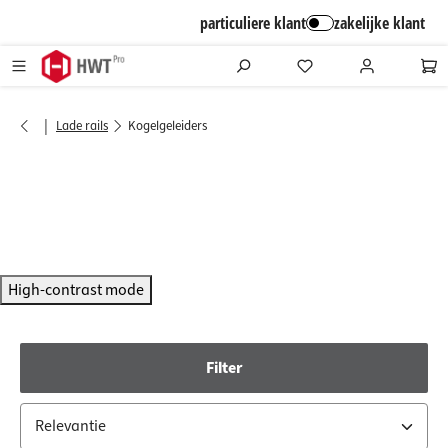
alt springen
particuliere klant
zakelijke klant
|
Lade rails
Kogelgeleiders
High-contrast mode
Filter