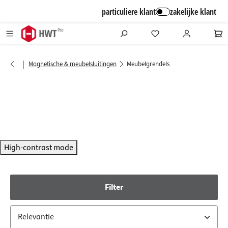
alt springen
particuliere klant
zakelijke klant
|
Magnetische & meubelsluitingen
Meubelgrendels
High-contrast mode
Filter