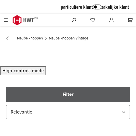
alt springen
particuliere klant
zakelijke klant
|
Meubelknoppen
Meubelknoppen Vintage
High-contrast mode
Filter