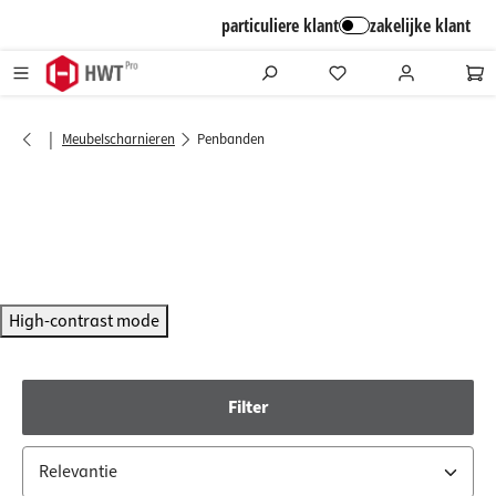
alt springen
particuliere klant
zakelijke klant
|
Meubelscharnieren
Penbanden
High-contrast mode
Filter