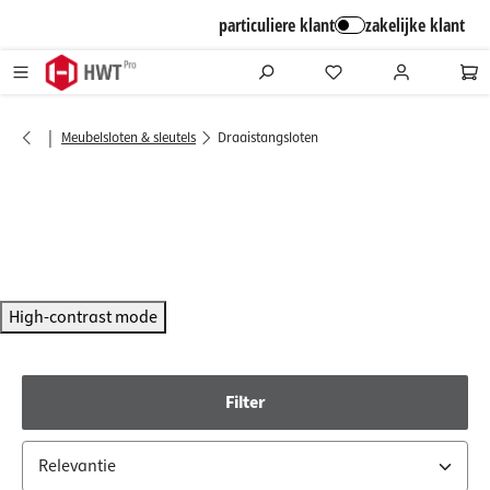
alt springen
particuliere klant
zakelijke klant
|
Meubelsloten & sleutels
Draaistangsloten
High-contrast mode
Filter