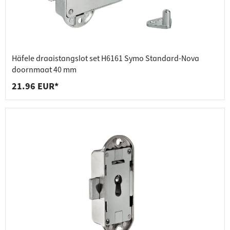
Häfele draaistangslot set H6161 Symo Standard-Nova
doornmaat 40 mm
21.96 EUR*