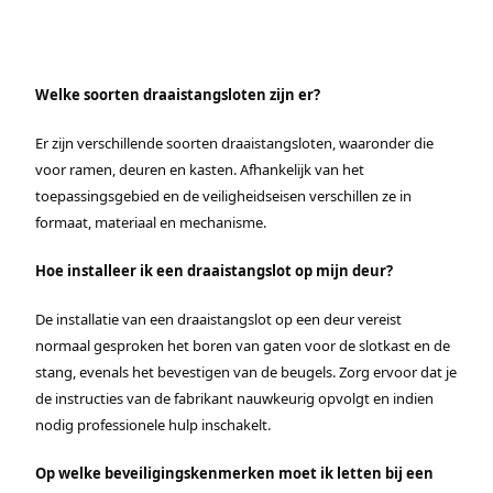
Welke soorten draaistangsloten zijn er?
Er zijn verschillende soorten draaistangsloten, waaronder die
voor ramen, deuren en kasten. Afhankelijk van het
toepassingsgebied en de veiligheidseisen verschillen ze in
formaat, materiaal en mechanisme.
Hoe installeer ik een draaistangslot op mijn deur?
De installatie van een draaistangslot op een deur vereist
normaal gesproken het boren van gaten voor de slotkast en de
stang, evenals het bevestigen van de beugels. Zorg ervoor dat je
de instructies van de fabrikant nauwkeurig opvolgt en indien
nodig professionele hulp inschakelt.
Op welke beveiligingskenmerken moet ik letten bij een