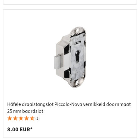
Häfele draaistangslot Piccolo-Nova vernikkeld doornmaat
25 mm baardslot
(3)
8.00 EUR*