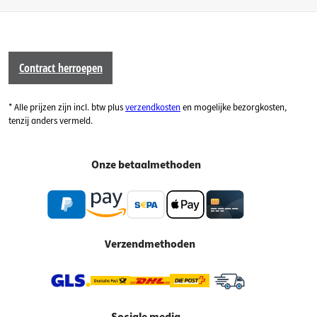
Contract herroepen
* Alle prijzen zijn incl. btw plus
verzendkosten
en mogelijke bezorgkosten,
tenzij anders vermeld.
Onze betaalmethoden
Verzendmethoden