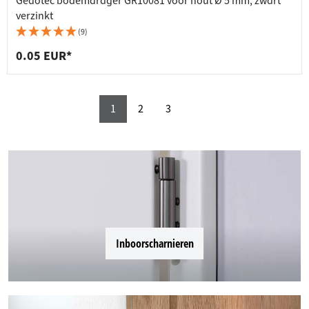
Gedotec bodemdrager GR10081 voor hout Ø 5 mm, zwart
verzinkt
(9)
0.05 EUR*
1
2
3
Inboorscharnieren