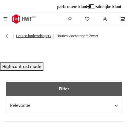
alt springen
particuliere klant
zakelijke klant
|
Houten bodemdragers
Houten vloerdragers Zwart
High-contrast mode
Filter