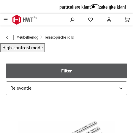
alt springen
particuliere klant
zakelijke klant
|
Meubelbeslag
Telescopische rails
High-contrast mode
Filter