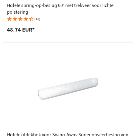
Häfele spring-op-beslag 60° met trekveer voor lichte
polstering
(18)
48.74 EUR*
Häfele afdekbak voor Swing-Away Super opveerbeslag van