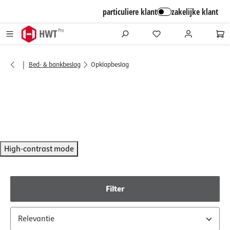
alt springen
particuliere klant
zakelijke klant
|
Bed- & bankbeslag
Opklapbeslag
High-contrast mode
Filter