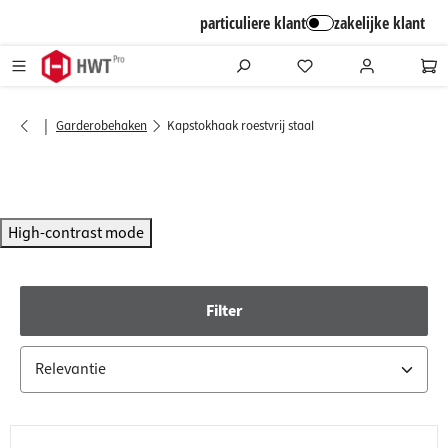
alt springen
particuliere klant
zakelijke klant
|
Garderobehaken
Kapstokhaak roestvrij staal
High-contrast mode
Filter