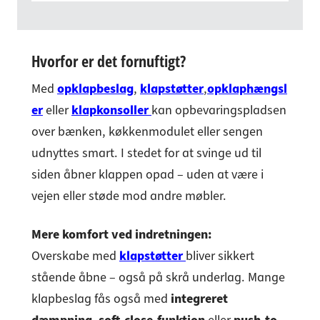
Hvorfor er det fornuftigt?
Med
opklapbeslag
,
klapstøtter
,
opklaphængsl
er
eller
klapkonsoller
kan opbevaringspladsen
over bænken, køkkenmodulet eller sengen
udnyttes smart. I stedet for at svinge ud til
siden åbner klappen opad – uden at være i
vejen eller støde mod andre møbler.
Mere komfort ved indretningen:
Overskabe med
klapstøtter
bliver sikkert
stående åbne – også på skrå underlag. Mange
klapbeslag fås også med
integreret