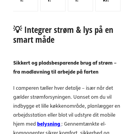
n
Lock
lås
Nov
trykk
M
in
dorn
H611
a
napl
e
mål
1
forni
åsni
P
rn
25
Møb
klet
ng,
o
💡
Integrer strøm & lys på en
l
mm
ellås
dorn
kvad
N
smart måde
ensi
Dorn
mål
ratis
a
digt
mål
15
k, til
C
m
betje
25
mm
træt
d
nbar
mm
skæ
ykke
1
Sikkert og pladsbesparende brug af strøm –
gnø
lse
3
glelå
12–
fra madlavning til arbejde på farten
s
16
mm
I camperen tæller hver detalje – især når det
gælder strømforsyningen. Uanset om du vil
indbygge et lille køkkenområde, planlægger en
arbejdsstation eller blot vil udstyre dit mobile
hjem med
belysning
: Gennemtænkte el-
komponenter sikrer komfort, sikkerhed og