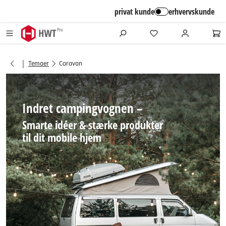
alt springen
privat kunde
erhvervskunde
|
Temaer
Caravan
Indret campingvognen –
Smarte idéer & stærke produkter
til dit mobile hjem