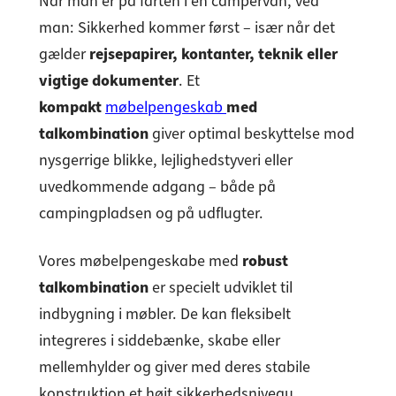
Når man er på farten i en campervan, ved
man: Sikkerhed kommer først – især når det
gælder
rejsepapirer, kontanter, teknik eller
vigtige dokumenter
. Et
kompakt
møbelpengeskab
med
talkombination
giver optimal beskyttelse mod
nysgerrige blikke, lejlighedstyveri eller
uvedkommende adgang – både på
campingpladsen og på udflugter.
Vores møbelpengeskabe med
robust
talkombination
er specielt udviklet til
indbygning i møbler. De kan fleksibelt
integreres i siddebænke, skabe eller
mellemhylder og giver med deres stabile
konstruktion et højt sikkerhedsniveau.