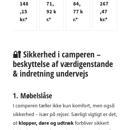
,
148
71,
84,
267
3
e
nne
nne
ne til
fuld
k
 k
,15
92 k
77 k
,47
,
I
Matr
KTS i
skuff
udtr
F
f
ix
stål
e,
æk
6
kr.*
r.*
r.*
kr.*
k
l
Run
fuld
fuld
560H
s
u
ner
udtr
udtr
med
op
æ
UM
æk
æk
BLU
1
7
A30
45
med
MOT
k
m
fuld
kg
låsni
ION
s
🔐 Sikkerhed i camperen –
udtr
side
ng,
dæm
m
beskyttelse af værdigenstande
æk
mon
bær
pnin
t
med
tage
eevn
g 30
& indretning undervejs
kobli
e 15
kg
ngs
kg
inkl.
mon
kobli
1.
Møbelslåse
terin
nger
g og
I camperen tæller ikke kun komfort, men også
Push
sikkerhed – især på rejser. Særligt vigtigt er det,
to
Ope
at
klapper, døre og udtræk
forbliver sikkert
n