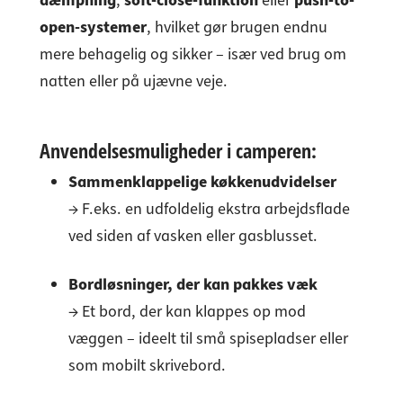
dæmpning
,
soft-close-funktion
eller
push-to-
open-systemer
, hvilket gør brugen endnu
mere behagelig og sikker – især ved brug om
natten eller på ujævne veje.
Anvendelsesmuligheder i camperen:
Sammenklappelige køkkenudvidelser
→ F.eks. en udfoldelig ekstra arbejdsflade
ved siden af vasken eller gasblusset.
Bordløsninger, der kan pakkes væk
→ Et bord, der kan klappes op mod
væggen – ideelt til små spisepladser eller
som mobilt skrivebord.