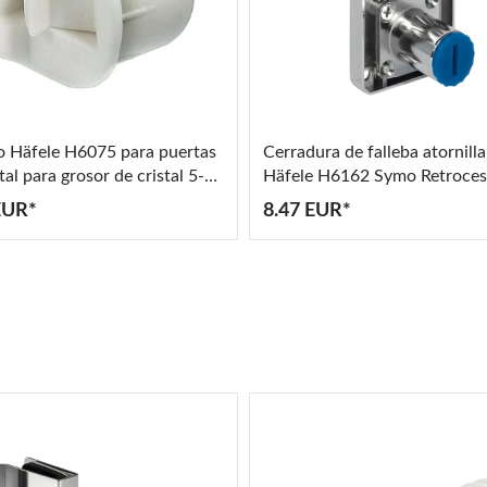
lo Häfele H6075 para puertas
Cerradura de falleba atornilla
tal para grosor de cristal 5-
Häfele H6162 Symo Retroces
m
mm
EUR*
8.47 EUR*