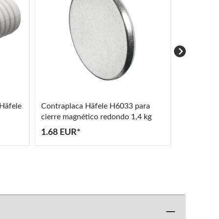
 Häfele
Contraplaca Häfele H6033 para
Cierre ma
cierre magnético redondo 1,4 kg
fuerza adh
metálicos
1.68 EUR*
1.17 EUR