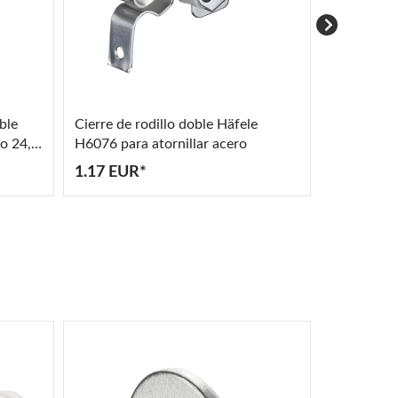
ble
Cierre de rodillo doble Häfele
Pestillo d
o 24,5
H6076 para atornillar acero
para empot
1.17 EUR*
5.56 EUR