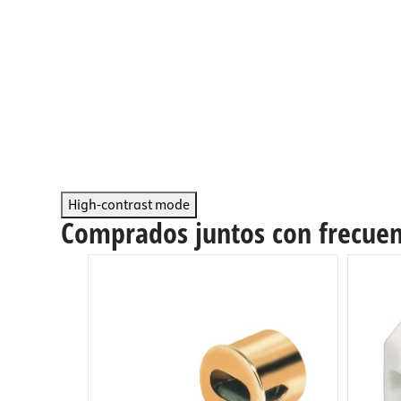
Conecto
armario
Soporte
Regleta
Cajones
Cubos d
High-contrast mode
Comprados juntos con frecuen