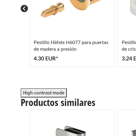
Pestillo Häfele H6077 para puertas
Pestil
de madera a presión
de cris
6,5 m
4.30 EUR*
3.24 
High-contrast mode
Productos similares