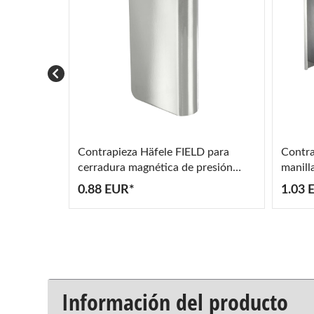
Contrapieza Häfele FIELD para
Contra
cerradura magnética de presión
manill
puerta de cristal altura 24,5 mm
de pre
0.88 EUR*
1.03 
crista
Información del producto