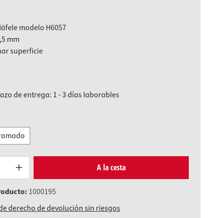
Häfele modelo H6057
4,5 mm
ar superficie
lazo de entrega: 1 - 3 días laborables
swählen
romado
Produkt Anzahl: Gib den gewünschten W
A la cesta
roducto:
1000195
de derecho de devolución sin riesgos