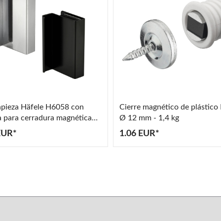
pieza Häfele H6058 con
Cierre magnético de plástico
a para cerradura magnética
Ø 12 mm - 1,4 kg
sión altura de puerta de
EUR*
1.06 EUR*
l 23 mm