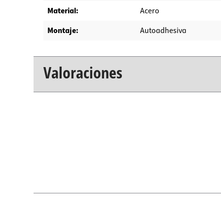
Material:
Acero
Montaje:
Autoadhesiva
Valoraciones
New content loaded