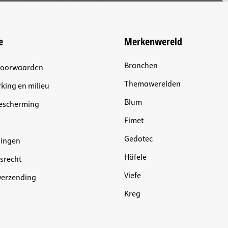
e
Merkenwereld
Branchen
voorwaarden
Themawerelden
king en milieu
Blum
escherming
Fimet
Gedotec
dingen
Häfele
srecht
Viefe
 verzending
Kreg