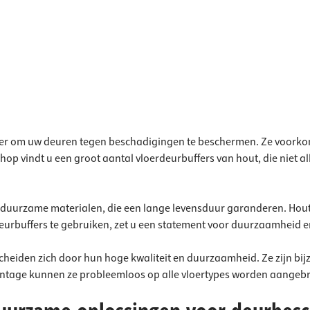
dverbinders
tactstrips
agers
bakken
ier om uw deuren tegen beschadigingen te beschermen. Ze voorkom
op vindt u een groot aantal vloerdeurbuffers van hout, die niet all
duurzame materialen, die een lange levensduur garanderen. Hout 
rdeurbuffers te gebruiken, zet u een statement voor duurzaamheid 
cheiden zich door hun hoge kwaliteit en duurzaamheid. Ze zijn bij
ontage kunnen ze probleemloos op alle vloertypes worden aangeb