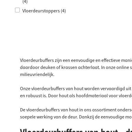
Werkbla
Stopcon
(4)
Vloerdeurstoppers (4)
Plankdr
Vuilnis
Laden
Vloerdeurbuffers zijn een eenvoudige en effectieve man
daardoor deuken of krassen achterlaat. In onze online sh
milieuvriendelijk.
Onze vloerdeurbuffers van hout worden vervaardigd uit 
en robuust is. Door hout als hoofd­materiaal voor vloe
De vloerdeurbuffers van hout in ons assortiment onders
soepele werking van de deur. Dankzij de eenvoudige m