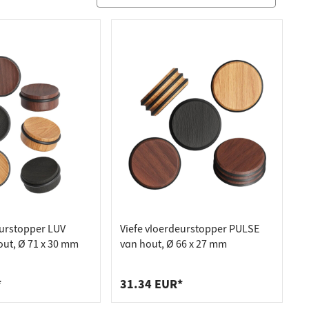
eurstopper LUV
Viefe vloerdeurstopper PULSE
ut, Ø 71 x 30 mm
van hout, Ø 66 x 27 mm
*
31.34 EUR*