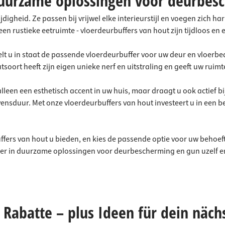
duurzame oplossingen voor deurbes
digheid. Ze passen bij vrijwel elke interieurstijl en voegen zich h
 rustieke eetruimte - vloerdeurbuffers van hout zijn tijdloos en 
lt u in staat de passende vloerdeurbuffer voor uw deur en vloerbed
oort heeft zijn eigen unieke nerf en uitstraling en geeft uw ruimt
 alleen een esthetisch accent in uw huis, maar draagt u ook actief
evensduur. Met onze vloerdeurbuffers van hout investeert u in een
ffers van hout u bieden, en kies de passende optie voor uw behoe
esteer in duurzame oplossingen voor deurbescherming en gun uzelf
Rabatte – plus Ideen für dein näch