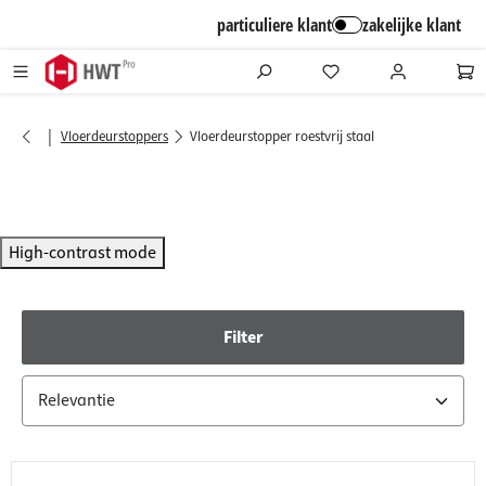
alt springen
particuliere klant
zakelijke klant
|
Vloerdeurstoppers
Vloerdeurstopper roestvrij staal
High-contrast mode
Filter