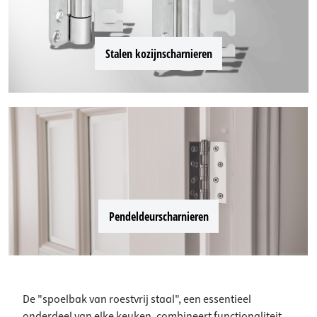
Stalen kozijnscharnieren
Pendeldeurscharnieren
De "spoelbak van roestvrij staal", een essentieel
onderdeel van elke keuken, combineert functionaliteit