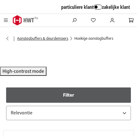
alt springen
particuliere klant
zakelijke klant
|
Aanslagbuffers & deurdempers
Hoekige aanslagbuffers
High-contrast mode
Filter