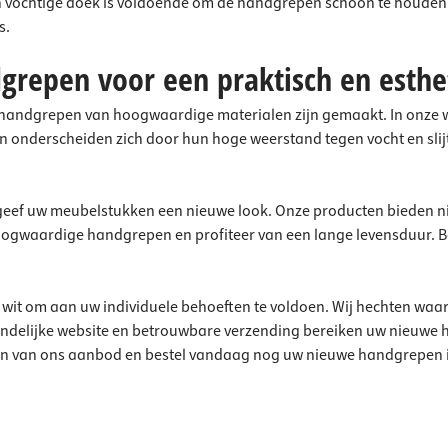
 vochtige doek is voldoende om de handgrepen schoon te houden
s.
dgrepen voor een praktisch en esthe
 handgrepen van hoogwaardige materialen zijn gemaakt. In onze 
 onderscheiden zich door hun hoge weerstand tegen vocht en slij
geef uw meubelstukken een nieuwe look. Onze producten bieden ni
hoogwaardige handgrepen en profiteer van een lange levensduur. 
wit om aan uw individuele behoeften te voldoen. Wij hechten waar
delijke website en betrouwbare verzending bereiken uw nieuwe ha
uigen van ons aanbod en bestel vandaag nog uw nieuwe handgrepen i