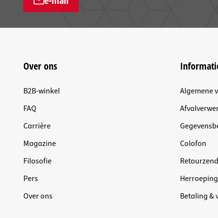
e-mail
Over ons
Informati
B2B-winkel
Algemene 
FAQ
Afvalverwer
Carrière
Gegevensb
Magazine
Colofon
Filosofie
Retourzen
Pers
Herroeping
Over ons
Betaling &