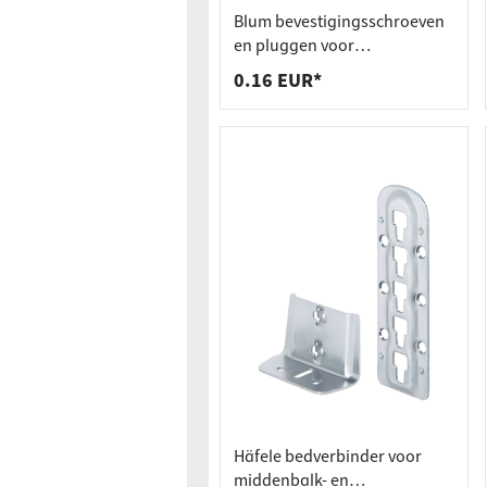
Werkbla
Stopcon
Blum bevestigingsschroeven
Plankdr
Vuilnis
en pluggen voor
scharnierpotmontage voor
0.16 EUR*
Laden
boordiameter Ø 8 mm
Häfele bedverbinder voor
middenbalk- en