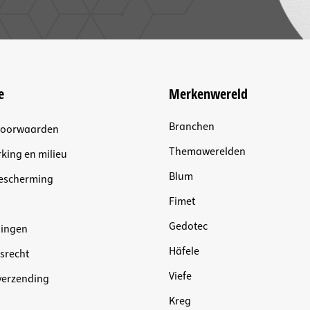
e
Merkenwereld
Branchen
voorwaarden
Themawerelden
king en milieu
Blum
escherming
Fimet
Gedotec
dingen
Häfele
srecht
Viefe
 verzending
Kreg