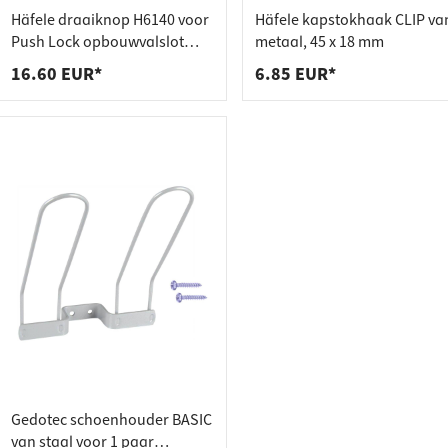
dverbinders
tactstrips
Häfele draaiknop H6140 voor
Häfele kapstokhaak CLIP va
agers
bakken
Push Lock opbouwvalslot
metaal, 45 x 18 mm
verchroomd gepolijst
16.60 EUR*
6.85 EUR*
Gedotec schoenhouder BASIC
van staal voor 1 paar