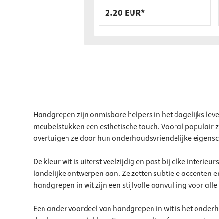
lattenbodemoplegging,
2.20 EUR*
hoogte 140 mm
Handgrepen zijn onmisbare helpers in het dagelijks le
meubelstukken een esthetische touch. Vooral populair zi
overtuigen ze door hun onderhoudsvriendelijke eigensc
De kleur wit is uiterst veelzijdig en past bij elke inter
landelijke ontwerpen aan. Ze zetten subtiele accenten 
handgrepen in wit zijn een stijlvolle aanvulling voor al
Een ander voordeel van handgrepen in wit is het onderho