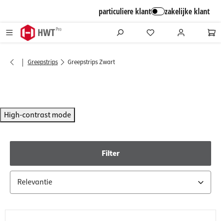
alt springen
particuliere klant
zakelijke klant
|
Greepstrips
Greepstrips Zwart
High-contrast mode
Filter