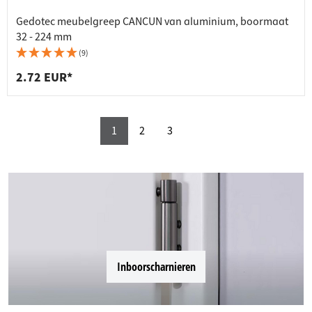
Gedotec meubelgreep CANCUN van aluminium, boormaat
32 - 224 mm
(9)
2.72 EUR*
1
2
3
Inboorscharnieren