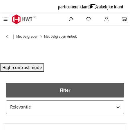
alt springen
particuliere klant
zakelijke klant
|
Meubelgrepen
Meubelgrepen Antiek
High-contrast mode
Filter