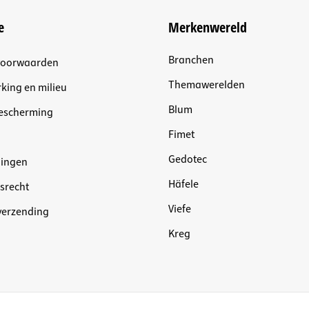
e
Merkenwereld
Branchen
voorwaarden
Themawerelden
king en milieu
Blum
escherming
Fimet
Gedotec
dingen
Häfele
srecht
Viefe
 verzending
Kreg