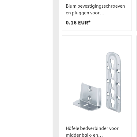
Werkbla
Stopcon
Blum bevestigingsschroeven
Plankdr
Vuilnis
en pluggen voor
scharnierpotmontage voor
0.16 EUR*
Laden
boordiameter Ø 8 mm
Häfele bedverbinder voor
middenbalk- en