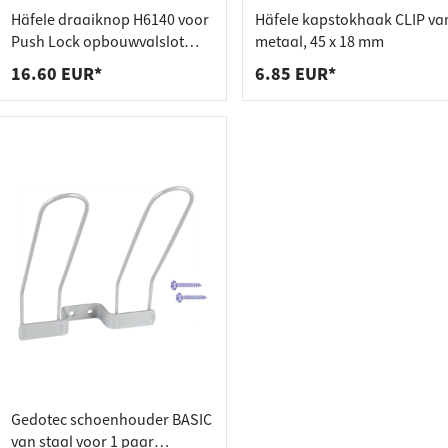
dverbinders
tactstrips
Häfele draaiknop H6140 voor
Häfele kapstokhaak CLIP va
agers
bakken
Push Lock opbouwvalslot
metaal, 45 x 18 mm
verchroomd gepolijst
16.60 EUR*
6.85 EUR*
Gedotec schoenhouder BASIC
van staal voor 1 paar