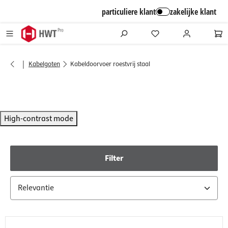
alt springen
particuliere klant
zakelijke klant
|
Kabelgoten
Kabeldoorvoer roestvrij staal
High-contrast mode
Filter