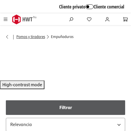
alt springen
Cliente privato
Cliente comercial
|
Pomos y tiradores
Empuñaduras
High-contrast mode
Filtrar