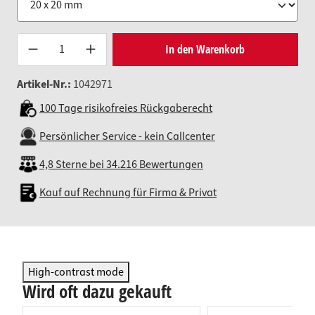
Produkt Anzahl: Gib den gewünsc
In den Warenkorb
Artikel-Nr.:
1042971
100 Tage risikofreies Rückgaberecht
Persönlicher Service - kein Callcenter
4,8 Sterne bei 34.216 Bewertungen
Kauf auf Rechnung für Firma & Privat
High-contrast mode
Wird oft dazu gekauft