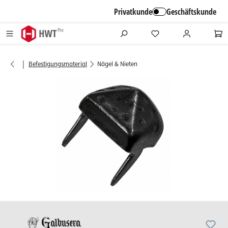
alt springen
Privatkunde
Geschäftskunde
|
Befestigungsmaterial
Nägel & Nieten
Bildergalerie überspringen