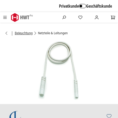
alt springen
Privatkunde
Geschäftskunde
|
Beleuchtung
Netzteile & Leitungen
Bildergalerie überspringen