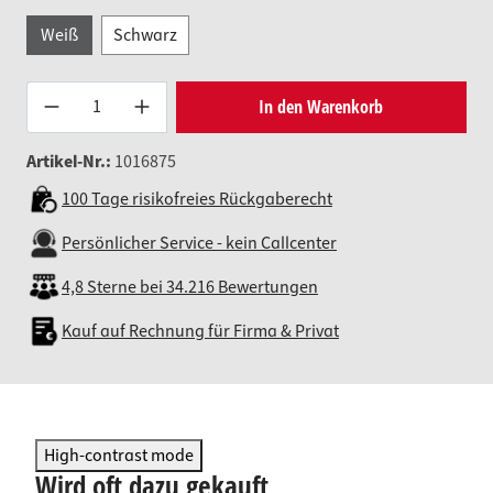
Weiß
Schwarz
Produkt Anzahl: Gib den gewünsc
In den Warenkorb
Artikel-Nr.:
1016875
100 Tage risikofreies Rückgaberecht
Persönlicher Service - kein Callcenter
4,8 Sterne bei 34.216 Bewertungen
Kauf auf Rechnung für Firma & Privat
High-contrast mode
Wird oft dazu gekauft