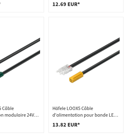
 par interrupteur
câble 2000 mm
*
12.69 EUR*
5 Câble
Häfele LOOX5 Câble
on modulaire 24V
d'alimentation pour bande LED
 2000 mm
12V 8 mm multi-blanc 2000 mm
13.82 EUR*