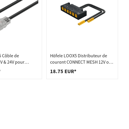
 Câble de
Häfele LOOX5 Distributeur de
V & 24V pour
courant CONNECT MESH 12V ou
one LED 8 mm
24V multi-blanc, 12 V
*
18.75 EUR*
, 50 mm