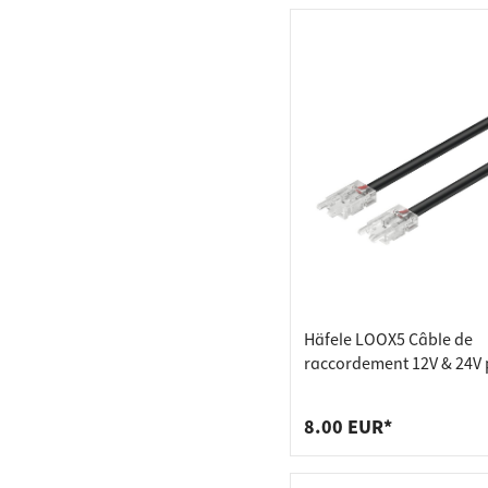
Häfele LOOX5 Câble de
raccordement 12V & 24V
rubans LED 8 mm monoc
50 mm
8.00 EUR*