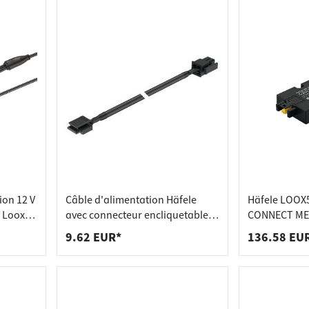
ion 12 V
Câble d'alimentation Häfele
Häfele LOOX5
 Loox, 2
avec connecteur encliquetable
CONNECT MES
pour interrupteurs modulaires,
fonction de 
9.62 EUR*
136.58 EU
longueur 500 mm
max. 60 W