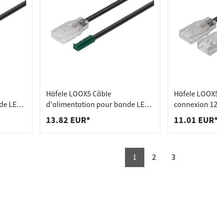
Häfele LOOX5 Câble
Häfele LOOX5
de LED
d'alimentation pour bande LED
connexion 12
chrome
silicone 24V 8 mm monochrome
rubans silic
13.82 EUR*
11.01 EUR
2000 mm
monochrome
1
2
3