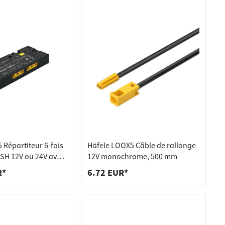
 Répartiteur 6-fois
Häfele LOOX5 Câble de rallonge
H 12V ou 24V avec
12V monochrome, 500 mm
commutation, 12 V -
R*
6.72 EUR*