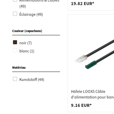
Raccords
Bâtis de
Alimentations & Câbles
raccordement par interr
19.82 EUR*
(49)
Taquets 
Poubell
Éclairage (49)
Tiroirs
Couleur (capuchons)
noir (7)
blanc (1)
Matériau
Kunststoff (44)
Häfele LOOX5 Câble
d'alimentation pour ban
24V 5 mm monochrome 
9.16 EUR*
mm