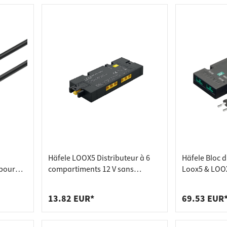
Häfele LOOX5 Distributeur à 6
Häfele Bloc 
 pour
compartiments 12 V sans
Loox5 & LOOX
hrome,
raccordement d'interrupteur
13.82 EUR*
69.53 EUR