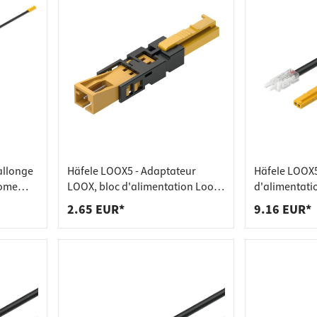
allonge
Häfele LOOX5 - Adaptateur
Häfele LOOX
rome
LOOX, bloc d'alimentation Loox5
d'alimentati
- consommateur Loox - 12V
12V 5 mm mo
2.65 EUR*
9.16 EUR*
mm