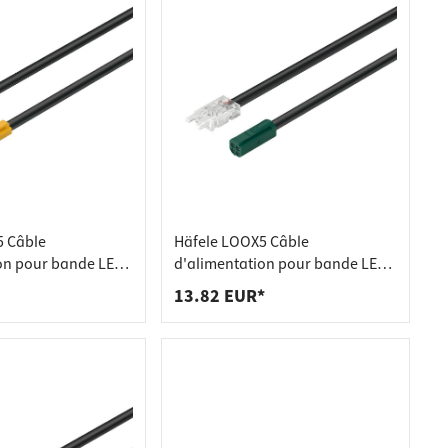
5 Câble
Häfele LOOX5 Câble
on pour bande LED
d'alimentation pour bande LED
nochrome 2000
24V 8 mm multi-blanc 2000 mm
13.82 EUR*