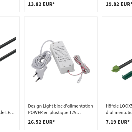
 pour plans de travail
 prises
upteur
raccordement d'interrupteur
raccordement
13.82 EUR*
19.82 EUR
de tablettes
es
Design Light bloc d'alimentation
Häfele LOOX
de LED
POWER en plastique 12V
d'alimentati
2000
puissance 33W
monochrome
26.52 EUR*
7.19 EUR*