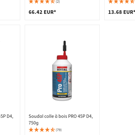
 pour plans de travail
 prises
(2)
de tablettes
es
66.42 EUR*
13.68 EUR
45P D4,
Soudal colle à bois PRO 45P D4,
750g
(79)