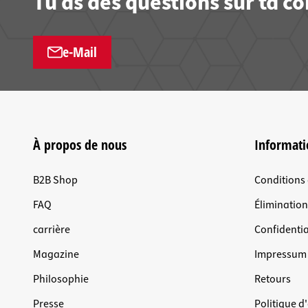
Tu as des questions sur ta 
e-Mail
À propos de nous
Informati
B2B Shop
Conditions
FAQ
Éliminatio
carrière
Confidentia
Magazine
Impressum
Philosophie
Retours
Presse
Politique d