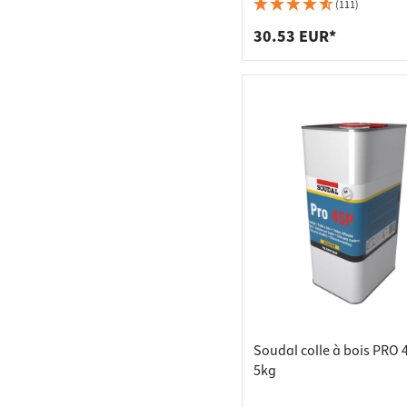
Raccords
Bâtis de
(111)
Taquets 
Poubell
30.53 EUR*
Tiroirs
Soudal colle à bois PRO 
5kg