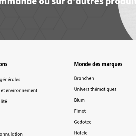
commande ou sur d'autres produit
ons
Monde des marques
Branchen
 générales
Univers thématiques
n et environnement
Blum
lité
Fimet
Gedotec
Häfele
'annulation