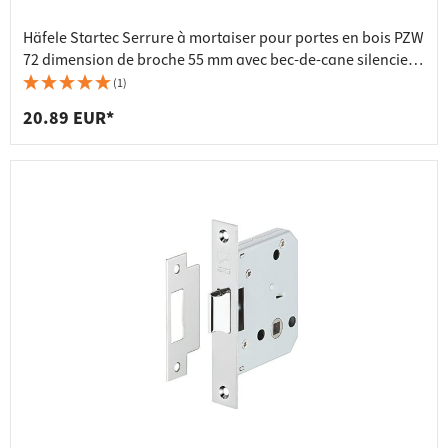
Häfele Startec Serrure à mortaiser pour portes en bois PZW
72 dimension de broche 55 mm avec bec-de-cane silencieux
et verrou, acier argenté - têtière 20 mm - DIN gauche
(1)
20.89 EUR*