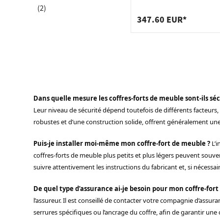
Raccords
Bâtis de
fort d'hôtel noir s'ouvran
(2)
haut
Taquets 
Poubell
347.60 EUR*
Tiroirs
Dans quelle mesure les coffres-forts de meuble sont-ils sé
Leur niveau de sécurité dépend toutefois de différents facteurs, 
robustes et d’une construction solide, offrent généralement une
Puis-je installer moi-même mon coffre-fort de meuble ?
L’i
coffres-forts de meuble plus petits et plus légers peuvent souven
suivre attentivement les instructions du fabricant et, si nécessair
De quel type d’assurance ai-je besoin pour mon coffre-fort
l’assureur. Il est conseillé de contacter votre compagnie d’assu
serrures spécifiques ou l’ancrage du coffre, afin de garantir un