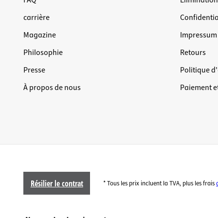
FAQ
Éliminatio
carrière
Confidentia
Magazine
Impressum
Philosophie
Retours
Presse
Politique d
À propos de nous
Paiement et
Résilier le contrat
* Tous les prix incluent la TVA, plus les frais