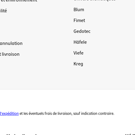
n et environnement
Blum
lité
Fimet
Gedotec
Häfele
'annulation
Viefe
 livraison
Kreg
d'expédition
et les éventuels frais de livraison, sauf indication contraire.