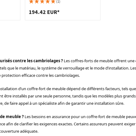
 pour plans de travail
 prises
t vers le
noir, TSW/1HN
(1)
de tablettes
es
194.42 EUR*
curisés contre les cambriolages ?
Les coffres-forts de meuble offrent une 
tels que le matériau, le système de verrouillage et le mode d’installation. Le
 protection efficace contre les cambriolages.
nstallation d’un coffre-fort de meuble dépend de différents facteurs, tels que l
t être installés par une seule personne, tandis que les modèles plus grands 
e, de faire appel à un spécialiste afin de garantir une installation sûre.
 de meuble ?
Les besoins en assurance pour un coffre-fort de meuble peuven
rance afin de clarifier les exigences exactes. Certains assureurs peuvent ex
e couverture adéquate.