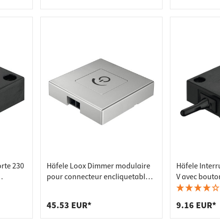
luminaires du système 12 V 24
tous les lum
12 V
orte 230
Häfele Loox Dimmer modulaire
Häfele Interr
pour connecteur encliquetable,
V avec bouto
variateur au toucher
noir
45.53 EUR*
9.16 EUR*