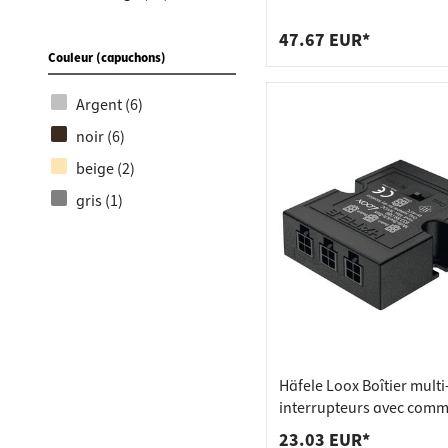
Raccords
Bâtis de
et extinction en douceur
tous les luminaires du s
Taquets 
Poubell
47.67 EUR*
12 V 24
Couleur (capuchons)
Tiroirs
Argent (6)
noir (6)
beige (2)
gris (1)
Häfele Loox Boîtier multi
interrupteurs avec comm
croisée noir
23.03 EUR*