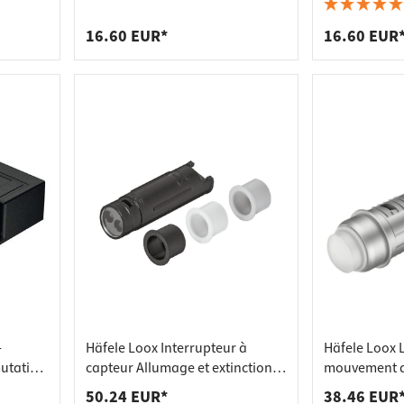
 pour plans de travail
 prises
 pour
luminaires du système 12 V 24 V
gris
ystème
350 mA 700 mA
de tablettes
es
16.60 EUR*
16.60 EUR
-
Häfele Loox Interrupteur à
Häfele Loox 
utation
capteur Allumage et extinction
mouvement a
sans contact pour tous les
extinction a
50.24 EUR*
38.46 EUR