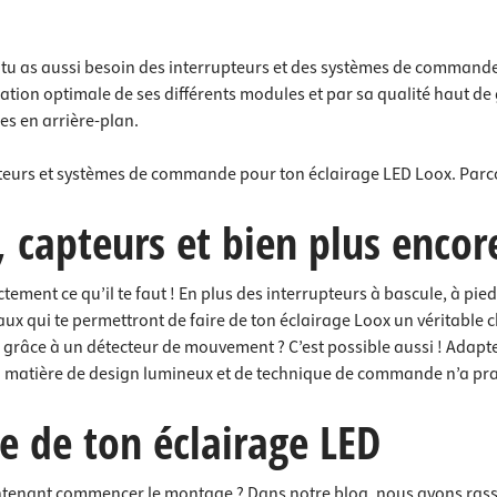
tu as aussi besoin des interrupteurs et des systèmes de commande
ation optimale de ses différents modules et par sa qualité haut d
les en arrière-plan.
upteurs et systèmes de commande pour ton éclairage LED Loox. Parc
, capteurs et bien plus encor
ment ce qu’il te faut ! En plus des interrupteurs à bascule, à pied
 qui te permettront de faire de ton éclairage Loox un véritable c
râce à un détecteur de mouvement ? C’est possible aussi ! Adapte 
ité en matière de design lumineux et de technique de commande n’a p
e de ton éclairage LED
enant commencer le montage ? Dans notre blog, nous avons rassem