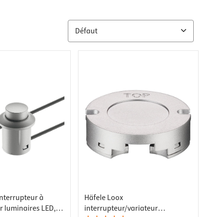
nterrupteur à
Häfele Loox
r luminaires LED,
interrupteur/variateur