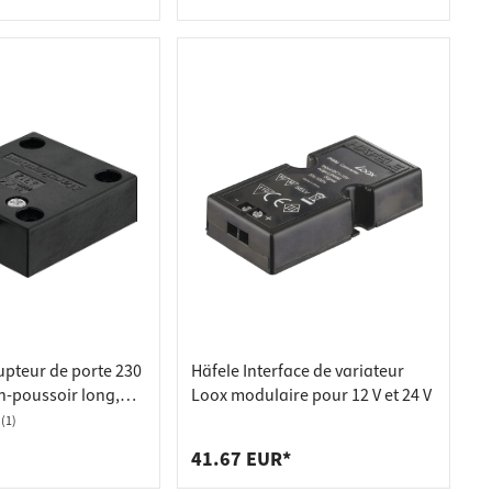
inaires du système
mm
upteur de porte 230
Häfele Interface de variateur
n-poussoir long,
Loox modulaire pour 12 V et 24 V
(1)
41.67 EUR*