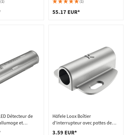
modulaire pour connecteur à
(1)
(1)
encliqueter
*
55.17 EUR*
LED Détecteur de
Häfele Loox Boîtier
llumage et
d'interrupteur avec pattes de
utomatiques pour
fixation pour interrupteur Ø 12
*
3.59 EUR*