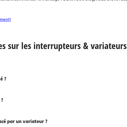
ement]
 sur les interrupteurs & variateurs
é ?
 ?
acé par un variateur ?