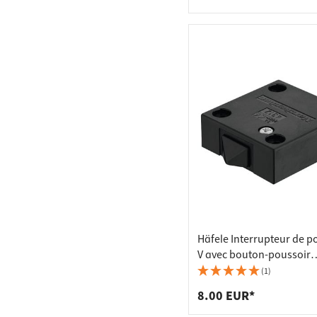
Häfele Interrupteur de p
V avec bouton-poussoir
universel, noir
(1)
8.00 EUR*