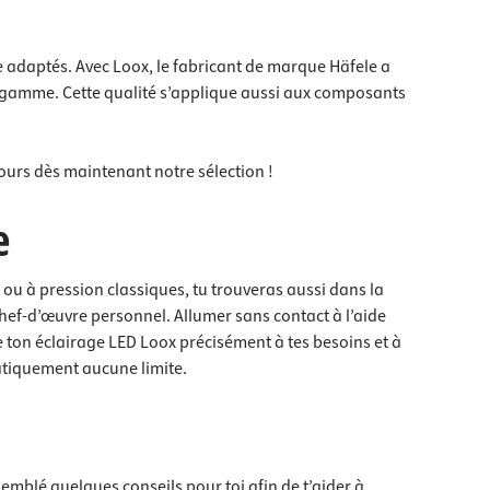
 adaptés. Avec Loox, le fabricant de marque Häfele a
e gamme. Cette qualité s’applique aussi aux composants
ours dès maintenant notre sélection !
e
 ou à pression classiques, tu trouveras aussi dans la
hef-d’œuvre personnel. Allumer sans contact à l’aide
ton éclairage LED Loox précisément à tes besoins et à
ratiquement aucune limite.
blé quelques conseils pour toi afin de t’aider à