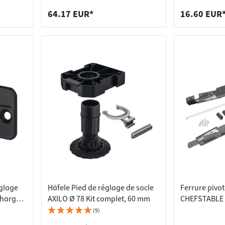
64.17 EUR*
16.60 EUR
églage
Häfele Pied de réglage de socle
Ferrure pivo
charge
AXILO Ø 78 Kit complet, 60 mm
CHEFSTABLE p
600 mm de la
(9)
charge jusqu