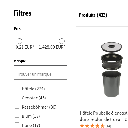
Raccords
Bâtis de
Taquets 
Poubell
Filtres
Produits
(433)
Tiroirs
Prix
0.21 EUR*
1,428.00 EUR*
Marque
Häfele (274)
Gedotec (45)
Kesseböhmer (36)
Häfele Poubelle à encast
Blum (18)
dans le plan de travail, Ø
Hailo (17)
perçage 276 mm
(14)