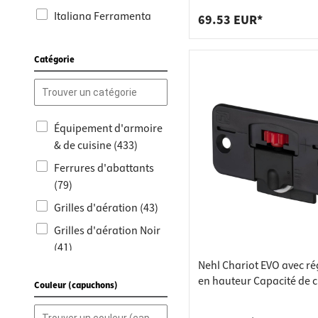
Italiana Ferramenta
69.53 EUR*
(4)
Hettich (10)
Catégorie
Grass (1)
Siso (3)
Design Light (5)
Équipement d'armoire
& de cuisine (433)
Fimet (2)
Ferrures d'abattants
Högert Technik (3)
(79)
CAR (1)
Grilles d'aération (43)
Emuca (3)
Grilles d'aération Noir
Nehl (4)
(41)
Servetto (1)
Nehl Chariot EVO avec r
Extensions d'armoire
en hauteur Capacité de 
Alfer (1)
Couleur (capuchons)
(46)
20 kg
Franke (2)
Coulisses d'armoires