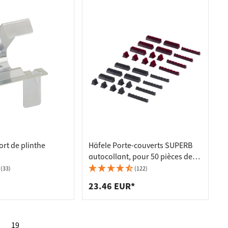
rt de plinthe
Häfele Porte-couverts SUPERB
autocollant, pour 50 pièces de
couverts - anthracite
(33)
(122)
23.46 EUR*
19