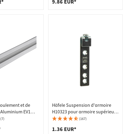
R*
9.86 EUR*
roulement et de
Häfele Suspension d'armoire
 Aluminium EV1
H10323 pour armoire supérieure
charge 20 kg
Suspension en acier galvanisé à
(7)
(167)
visser
*
1.36 EUR*