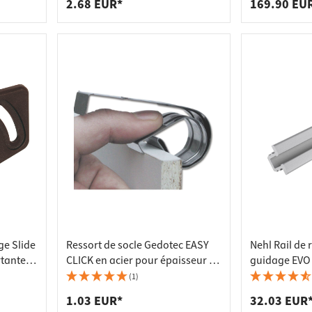
2.68 EUR*
169.90 EU
ge Slide
Ressort de socle Gedotec EASY
Nehl Rail de 
rtante
CLICK en acier pour épaisseur de
guidage EVO
façade 15 - 22 mm
Capacité de 
(1)
1.03 EUR*
32.03 EUR