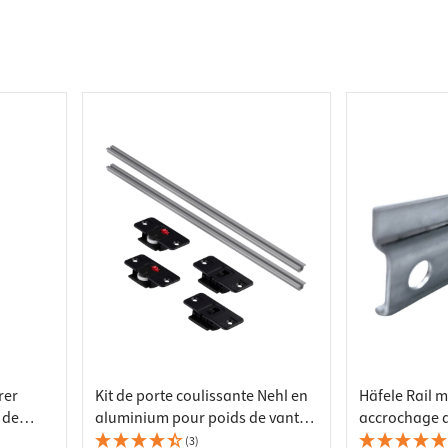
 pour plans de travail
 prises
de tablettes
es
rer
Kit de porte coulissante Nehl en
Häfele Rail m
 de
aluminium pour poids de vantail
accrochage 
jusqu'à 20 kg
(3)