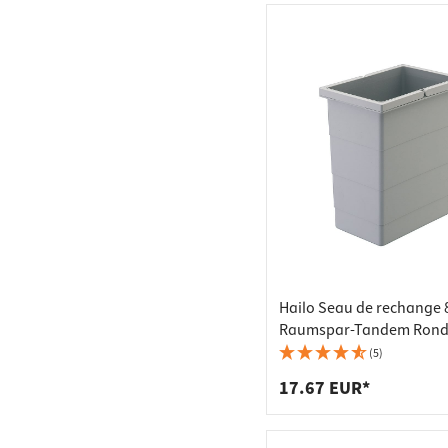
(17)
Paniers & tablettes de
rechange (13)
Ferrures de relevage
(4)
Porte-cintres & cintres
(16)
Poubelle en acier (24)
Bâtis de prises (15)
Hailo Seau de rechange 8
Raumspar-Tandem Ron
Separato-K gris clair
(5)
17.67 EUR*