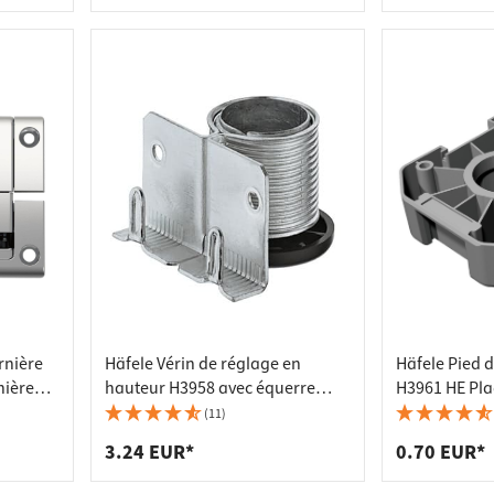
rnière
Häfele Vérin de réglage en
Häfele Pied d
nière
hauteur H3958 avec équerre
H3961 HE Pla
Ø 26 mm,
d'appui à percer et à visser
visser
(11)
Capacité de charge 150 kg St
3.24 EUR*
0.70 EUR*