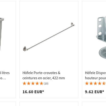
 litres
Häfele Porte-cravates &
Häfele Dispos
do
ceintures en acier, 422 mm
hauteur pour
avec équerre 
(10)
Charge maxi
16.60 EUR*
9.62 EUR*