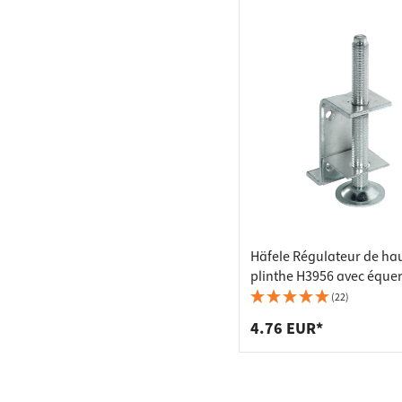
Häfele Régulateur de ha
plinthe H3956 avec éque
d'appui à visser Capacit
(22)
charge 130 kg
4.76 EUR*