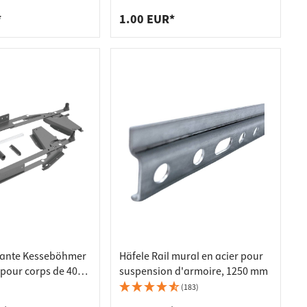
*
1.00 EUR*
tante Kesseböhmer
Häfele Rail mural en acier pour
our corps de 400 à
suspension d'armoire, 1250 mm
rgeur - capacité de
(183)
'à 19 kg