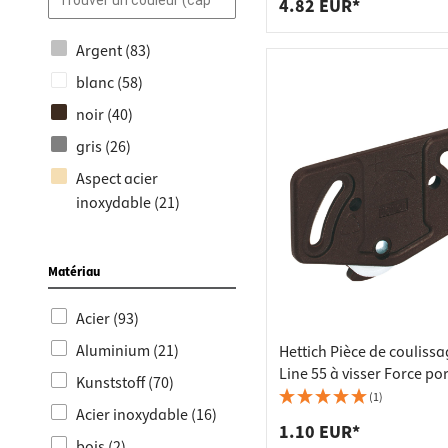
4.82 EUR*
basses (24)
OMGE (1)
Nouveautés produits
Vauth-Sagel (1)
Argent (83)
(18)
Ninka (1)
blanc (58)
Ferrures de pliage en
noir (40)
hauteur (5)
gris (26)
Aménagement de
Aspect acier
tiroirs (40)
inoxydable (21)
Poubelles (38)
Marron (16)
Supports de volets de
anthracite (10)
freinage (20)
Matériau
or (1)
Supports de volets (16)
Acier (93)
bronze (2)
Accroche-armoire (33)
Aluminium (21)
Hettich Pièce de coulissa
jaune (5)
Amortisseurs à gaz
Line 55 à visser Force po
Kunststoff (70)
(10)
Hêtre (3)
30 kg 70962
(1)
Acier inoxydable (16)
Réglage de socle (25)
Noyer (3)
1.10 EUR*
bois (2)