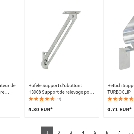
uteur de
Häfele Support d'abattant
Hettich Suppo
rre
H3908 Support de relevage pour
TURBOCLIP
é de
abattants en bois avec dispositif
(32)
de blocage, gauche
4.30 EUR*
0.71 EUR*
1
2
3
4
5
6
7
...