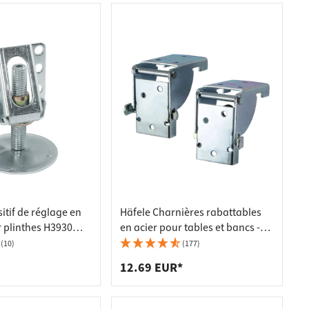
itif de réglage en
Häfele Charnières rabattables
 plinthes H3930
en acier pour tables et bancs -
d'appui à visser
par paire
(10)
(177)
male 200 kg
12.69 EUR*