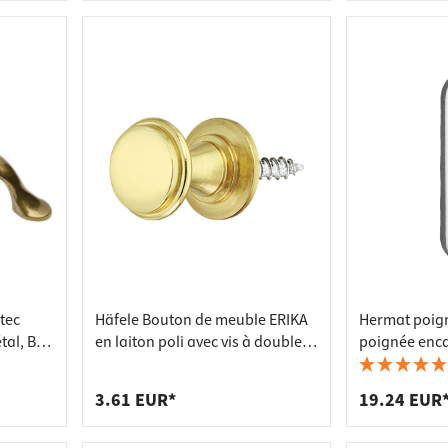
tec
Häfele Bouton de meuble ERIKA
Hermat poign
tal, BA
en laiton poli avec vis à double
poignée enca
Rose
filetage, 14 x 13 mm
brossé mat 
3.61 EUR*
19.24 EUR