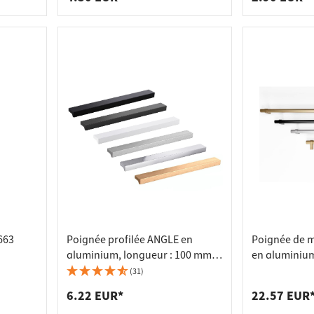
663
Poignée profilée ANGLE en
Poignée de m
aluminium, longueur : 100 mm -
en aluminium,
bronze
BA 64 mm - laiton foncé brossé
mm
(31)
6.22 EUR*
22.57 EUR