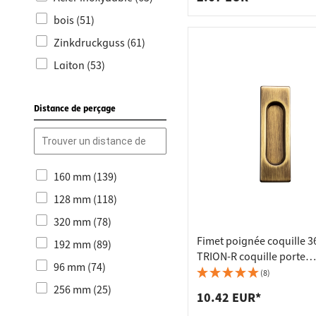
Hêtre (13)
Boutons de meubles
bois (51)
Métal (20)
vert (9)
Zinkdruckguss (61)
Nouveautés produits
beige (4)
Laiton (53)
(5)
bleu (5)
Acier (23)
Ersatzteile Ikea (3)
Rose (4)
Distance de perçage
Kunststoff (8)
Poignées de meubles
rouge (7)
cuir (4)
antiques (4)
Rouillé (4)
porcelaine (5)
Boutons de meubles
anthracite (6)
Vintage (2)
160 mm (139)
verre (2)
Frêne (3)
Quincaillerie de porte
128 mm (118)
(4)
Cerisier (2)
320 mm (78)
Poignées de meubles
Fimet poignée coquille 3
Pin (2)
192 mm (89)
en acier inoxydable (1)
TRION-R coquille porte
jaune (3)
96 mm (74)
coulissante 125x40 mm 
(8)
Amélioration de la
orange (2)
bruni
256 mm (25)
salle de bains (2)
10.42 EUR*
64 mm (32)