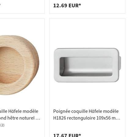
*
12.69 EUR*
ille Häfele modèle
Poignée coquille Häfele modèle
ond hêtre naturel 60
H1826 rectangulaire 109x56 mm
chromé mat
(2)
17.67 EUR*