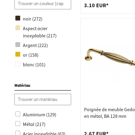
3.10 EUR*
Baguettes de poignée
(62)
noir (272)
Poignées de porte Noir
Aspect acier
(62)
inoxydable (217)
Boutons de meubles
Argent (222)
en bois (134)
or (158)
Poignées de meubles
blanc (101)
noir (37)
chrome poli (113)
Poignées de vitrines &
de coquillages (81)
Marron (41)
Matériau
Poignée coquille pour
Chêne (32)
porte coulissante (80)
bronze (49)
Boutons de meubles
Poignée de meuble Gedo
gris (30)
Aluminium (129)
Noir (24)
en métal, BA 128 mm
Noyer (28)
Métal (217)
Poignées de meubles
cuivre (20)
en bois (11)
2.67 EUR*
Acier inoxydable (63)