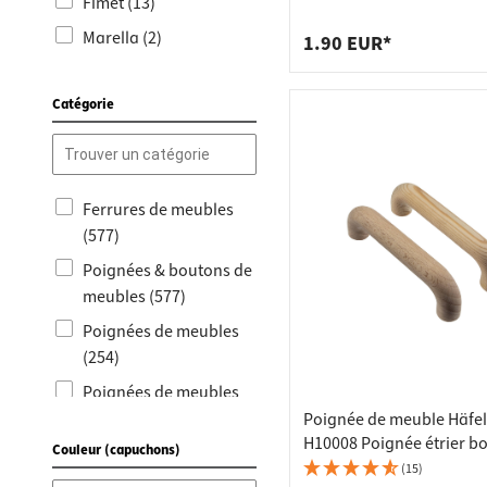
Raccords
Bâtis de
Fimet (13)
perçage 35 mm
Marella (2)
Taquets 
Poubell
1.90 EUR*
Siso (3)
Tiroirs
Catégorie
Domax (1)
Hermat (2)
Schörghofer (1)
Ferrures de meubles
(577)
Poignées & boutons de
meubles (577)
Poignées de meubles
(254)
Poignées de meubles
or (201)
Poignée de meuble Häfe
H10008 Poignée étrier bo
Couleur (capuchons)
Boutons de meubles
Distance de perçage 96
(15)
(181)