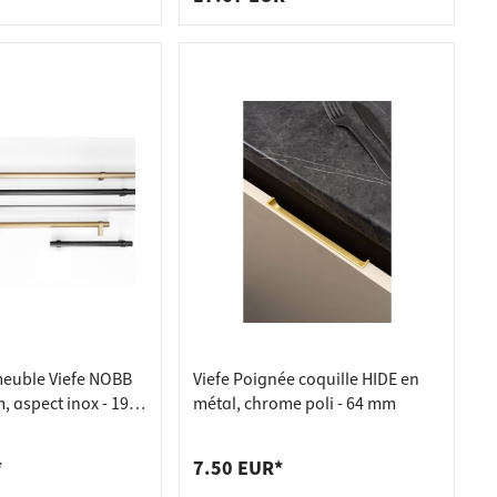
euble Viefe NOBB
Viefe Poignée coquille HIDE en
 aspect inox - 192
métal, chrome poli - 64 mm
*
7.50 EUR*