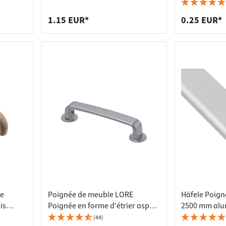
 pour plans de travail
 prises
mm
d'étrier dist
mm plastique
de tablettes
es
1.15 EUR*
0.25 EUR*
le
Poignée de meuble LORE
Häfele Poign
is
Poignée en forme d'étrier aspect
2500 mm alu
 mm
inox Distance de perçage 128
couleur arge
(44)