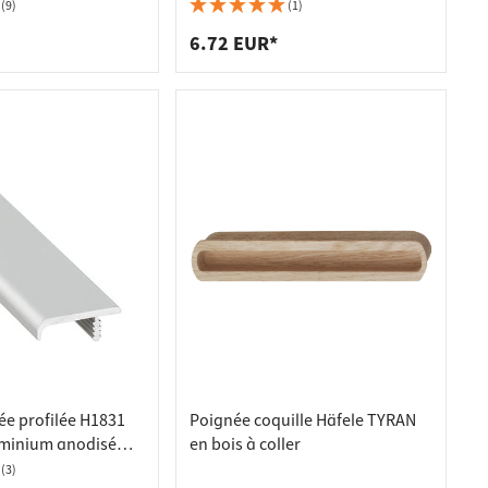
ance de perçage 64
(9)
(1)
 blanc
6.72 EUR*
ée profilée H1831
Poignée coquille Häfele TYRAN
minium anodisé
en bois à coller
nt
(3)