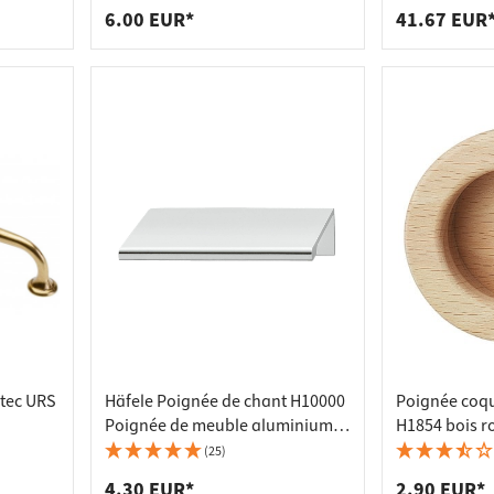
mm
6.00 EUR*
41.67 EUR
tec URS
Häfele Poignée de chant H10000
Poignée coqu
Poignée de meuble aluminium,
H1854 bois r
anodisé argent 40x42 mm
mm
(25)
4.30 EUR*
2.90 EUR*