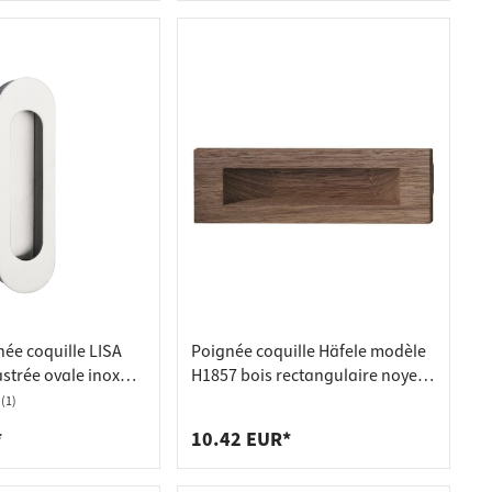
ée coquille LISA
Poignée coquille Häfele modèle
strée ovale inox
H1857 bois rectangulaire noyer
155x45 mm
160x50 mm
(1)
*
10.42 EUR*