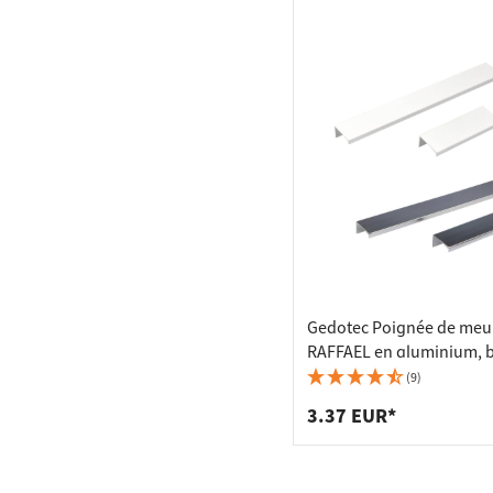
544 mm (2)
1120 mm (2)
832 mm (3)
992 mm (2)
589 mm (2)
368 mm (1)
120 mm (3)
392 mm (4)
1168 mm (1)
Gedotec Poignée de meu
RAFFAEL en aluminium, 
mat - Longueur 104 mm
(9)
3.37 EUR*