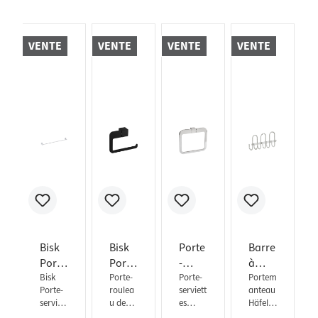
VENTE
VENTE
VENTE
VENTE
Bisk
Bisk
Porte
Barre
Porte
Porte
-
à
-
Bisk
-
Porte-
servie
Porte-
croch
Portem
Porte-
roulea
serviett
anteau
servie
roule
ttes
ets
serviett
u de
es
Häfele
ttes
au
FUTU
Häfel
es
papier
FUTUR
H3854