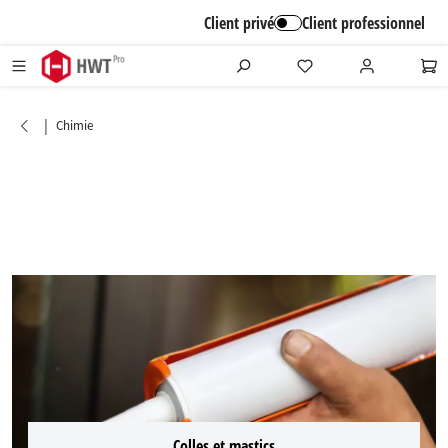
alt springen
Client privé
Client professionnel
|
Chimie
Colles et mastics