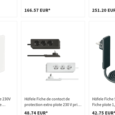
 pour plans de travail
 prises
prise
inox
prises de co
de tablettes
es
166.57 EUR*
251.20 EU
e 230V
Häfele Fiche de contact de
Häfele Fiche 
e
protection extra plate 230 V prise
Fiche plate 1
 noire
triple, noire
48.74 EUR*
42.75 EUR