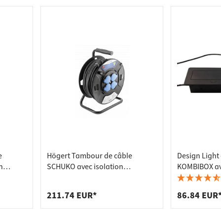
e
Högert Tambour de câble
Design Light
n
SCHUKO avec isolation
KOMBIBOX av
0W, 20m
caoutchouc 30 m jusqu'à 3600W
rabattable 2 
USB-B, noir
211.74 EUR*
86.84 EUR