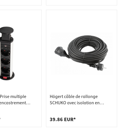
courant Schuko
Prise multiple
Högert câble de rallonge
 encastrement
SCHUKO avec isolation en
3 prises Schuko
caoutchouc, 10m
*
39.86 EUR*