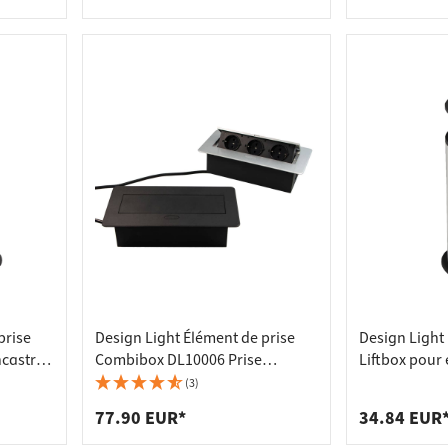
prise
Design Light Élément de prise
Design Light 
ncastré
Combibox DL10006 Prise
Liftbox pour
encastrée avec couvercle
escamotable 
(3)
rabattable, aluminium argenté
noir
77.90 EUR*
34.84 EUR