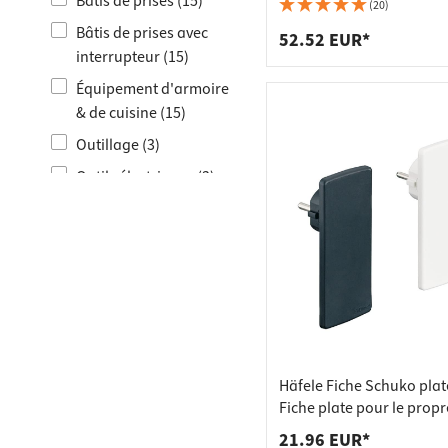
Raccords
Bâtis de
Bâtis de prises (15)
prise 1 prise Schuko et 1 
(20)
USB
Bâtis de prises avec
Taquets 
Poubell
52.52 EUR*
interrupteur (15)
Tiroirs
Équipement d'armoire
& de cuisine (15)
Outillage (3)
Outils électriques (3)
Tambour de câble 30m
(2)
Tambour de câble 20m
(1)
Häfele Fiche Schuko plat
Fiche plate pour le propr
raccordement de câbles,
21.96 EUR*