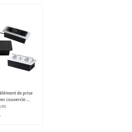
 élément de prise
ec couvercle
prises Schuko et 2
(25)
*