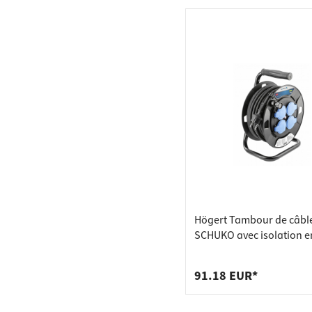
Högert Tambour de câbl
SCHUKO avec isolation e
caoutchouc jusqu'à 300
91.18 EUR*