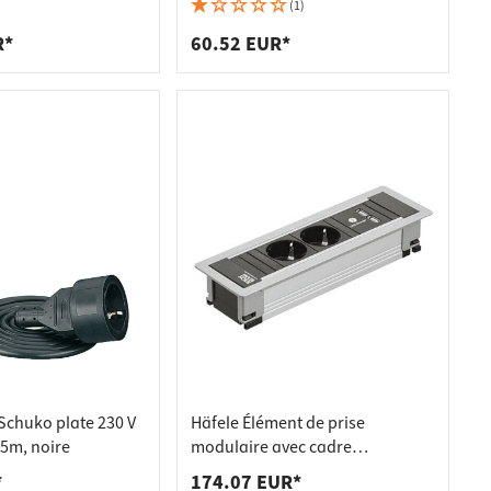
urant Schuko
rectangulaire
(1)
R*
60.52 EUR*
Schuko plate 230 V
Häfele Élément de prise
,5m, noire
modulaire avec cadre
d'encastrement, 3 prises de
*
174.07 EUR*